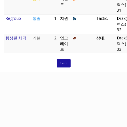
트
랙스)
31
Regroup
통솔
1
지원
Tactic.
Drax
랙스)
32
향상된 체격
기본
2
업그
상태.
Drax
레이
랙스)
드
33
1–33