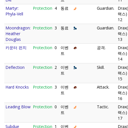
Martyr:
Protection
4
동료
Guardian.
Drax
Phyla-Vell
랙스)
12
Moondragon:
Protection
3
동료
Guardian.
Drax
Heather
랙스)
Douglas
13
카운터 펀치
Protection
0
이벤
공격.
Drax
트
랙스)
14
Deflection
Protection
2
이벤
Skill.
Drax
트
랙스)
15
Hard Knocks
Protection
3
이벤
Attack.
Drax
트
랙스)
16
Leading Blow
Protection
0
이벤
Tactic.
Drax
트
랙스)
17
Subdue
Protection
1
이벤
Drax