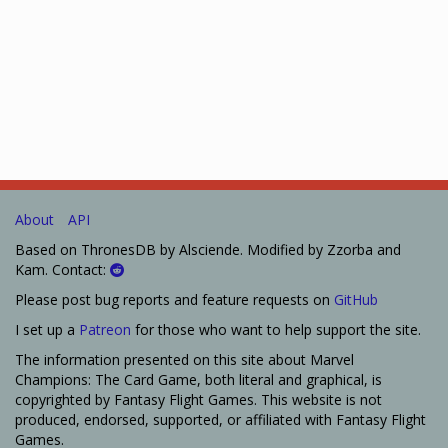
About
API
Based on ThronesDB by Alsciende. Modified by Zzorba and
Kam. Contact:
Please post bug reports and feature requests on
GitHub
I set up a
Patreon
for those who want to help support the site.
The information presented on this site about Marvel
Champions: The Card Game, both literal and graphical, is
copyrighted by Fantasy Flight Games. This website is not
produced, endorsed, supported, or affiliated with Fantasy Flight
Games.