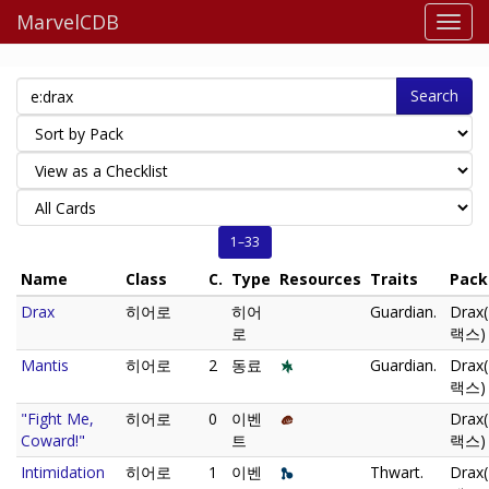
MarvelCDB
Search
1–33
Name
Class
C.
Type
Resources
Traits
Pack
Drax
히어로
히어
Guardian.
Drax
로
랙스) 
Mantis
히어로
2
동료
Guardian.
Drax
랙스) 
"Fight Me,
히어로
0
이벤
Drax
Coward!"
트
랙스) 
Intimidation
히어로
1
이벤
Thwart.
Drax