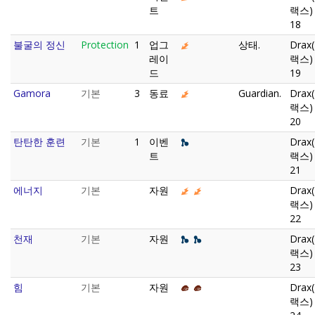
트
랙스)
18
불굴의 정신
Protection
1
업그
상태.
Drax
레이
랙스)
드
19
Gamora
기본
3
동료
Guardian.
Drax
랙스)
20
탄탄한 훈련
기본
1
이벤
Drax
트
랙스)
21
에너지
기본
자원
Drax
랙스)
22
천재
기본
자원
Drax
랙스)
23
힘
기본
자원
Drax
랙스)