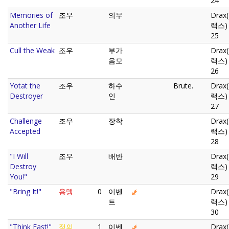
24
Memories of
조우
의무
Drax
Another Life
랙스)
25
Cull the Weak
조우
부가
Drax
음모
랙스)
26
Yotat the
조우
하수
Brute.
Drax
Destroyer
인
랙스)
27
Challenge
조우
장착
Drax
Accepted
랙스)
28
"I Will
조우
배반
Drax
Destroy
랙스)
You!"
29
"Bring It!"
용맹
0
이벤
Drax
트
랙스)
30
"Think Fast!"
정의
1
이벤
Drax